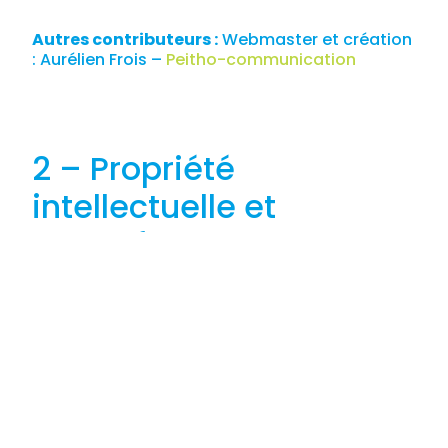
Autres contributeurs :
Webmaster et création
: Aurélien Frois –
Peitho-communication
2 – Propriété
intellectuelle et
contrefaçons.
Association SERENA
est propriétaire des
droits de propriété intellectuelle et détient les
droits d’usage sur tous les éléments
accessibles sur le site internet, notamment les
textes, images, graphismes, logos, vidéos,
architecture, icônes et sons.
Toute reproduction, représentation,