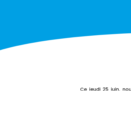
Ce jeudi 25 juin, no
équipes de direction
Ce temps fort annuel
marquants de l’année 
Cela a également ét
équipes au service de