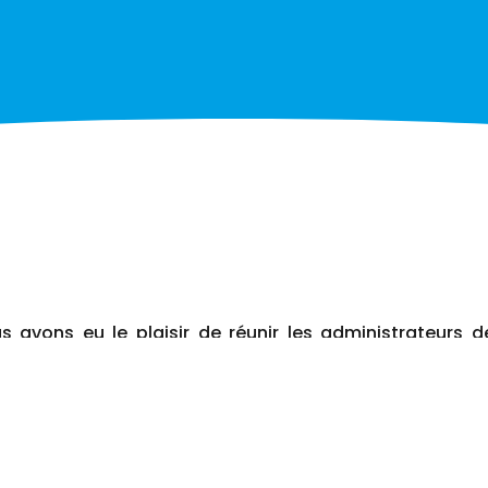
us avons eu le plaisir de réunir les administrateurs de
 à l’occasion de l’Assemblée générale de SERENA.
 de la vie associative a permis de revenir sur les réal
2025, et de présenter les perspectives et les futurs pro
é l’occasion de mettre en avant l’engagement quotidi
s enfants, des adolescents et de leurs familles.