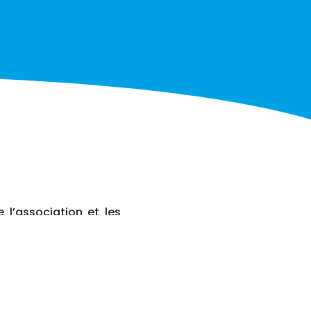
 l’association et les
isations et les temps
jets de l’association.
en de l’ensemble des